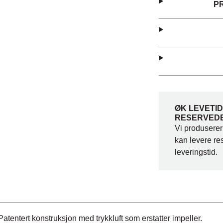
P
ØK LEVETI
RESERVED
Vi produserer
kan levere re
leveringstid.
Patentert konstruksjon med trykkluft som erstatter impeller.