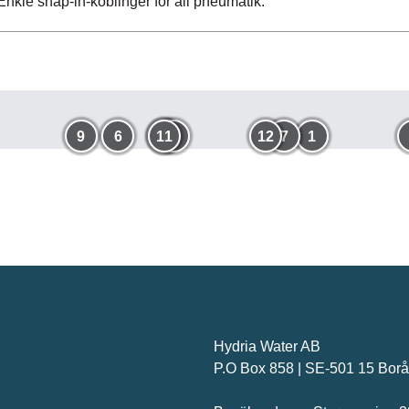
Enkle snap-in-koblinger for all pneumatik.
9
6
11
2
8
12
7
1
Hydria Water AB
P.O Box 858 | SE-501 15 Bor