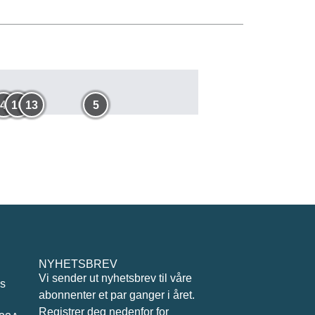
4
10
13
5
NYHETSBREV
Vi sender ut nyhetsbrev til våre
ås
abonnenter et par ganger i året.
Registrer deg nedenfor for