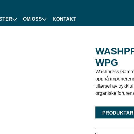
STER
OM OSS
KONTAKT
WASHP
WPG
Washpress Gamma 
oppnå imponerend
tilførsel av trykk
organiske forurens
PRODUKTAR