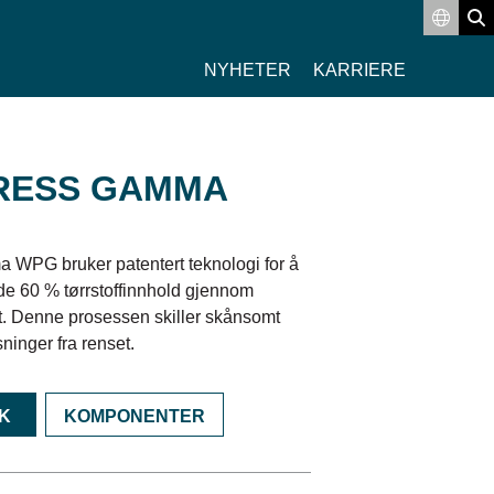
Switch
Se
NYHETER
KARRIERE
RESS GAMMA
WPG bruker patentert teknologi for å
e 60 % tørrstoffinnhold gjennom
luft. Denne prosessen skiller skånsomt
ninger fra renset.
K
KOMPONENTER