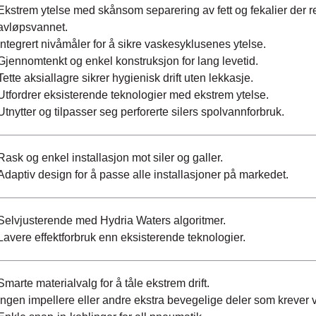
Ekstrem ytelse med skånsom separering av fett og fekalier der r
avløpsvannet.
Integrert nivåmåler for å sikre vaskesyklusenes ytelse.
Gjennomtenkt og enkel konstruksjon for lang levetid.
Tette aksiallagre sikrer hygienisk drift uten lekkasje.
Utfordrer eksisterende teknologier med ekstrem ytelse.
Utnytter og tilpasser seg perforerte silers spolvannforbruk.
Rask og enkel installasjon mot siler og galler.
Adaptiv design for å passe alle installasjoner på markedet.
Selvjusterende med Hydria Waters algoritmer.
Lavere effektforbruk enn eksisterende teknologier.
Smarte materialvalg for å tåle ekstrem drift.
Ingen impellere eller andre ekstra bevegelige deler som krever v