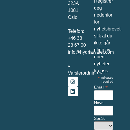
Registrer
323A
deg
1081
nedenfor
Oslo
for
nyhetsbrevet,
Telefon:
slik at du
+46 33
ikke går
23 67 00
glipp av
info@hydriawater.com
noen
nyheter
«
fra oss.
V
arslerordning
»
*
indicates
required
*
Email
Navn
Språk