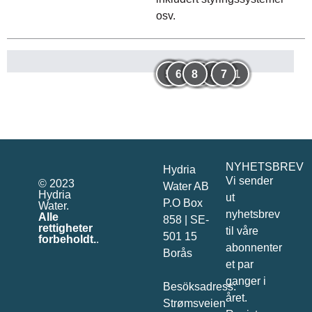
osv.
5
2
6
8
3
4
7
1
NYHETSBREV
Hydria
Vi sender
© 2023
Water AB
Hydria
ut
P.O Box
Water.
nyhetsbrev
Alle
858 | SE-
rettigheter
til våre
501 15
forbeholdt.
.
abonnenter
Borås
et par
ganger i
Besöksadress:
året.
Strømsveien