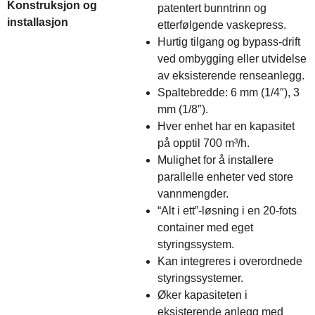
Konstruksjon og
patentert bunntrinn og
installasjon
etterfølgende vaskepress.
Hurtig tilgang og bypass-drift
ved ombygging eller utvidelse
av eksisterende renseanlegg.
Spaltebredde: 6 mm (1/4″), 3
mm (1/8″).
Hver enhet har en kapasitet
på opptil 700 m³/h.
Mulighet for å installere
parallelle enheter ved store
vannmengder.
“Alt i ett”-løsning i en 20-fots
container med eget
styringssystem.
Kan integreres i overordnede
styringssystemer.
Øker kapasiteten i
eksisterende anlegg med