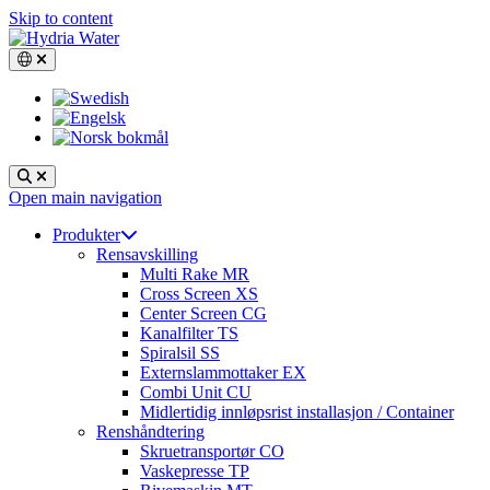
Skip to content
Switch language, current language: Norsk bokmål
Search
Open main navigation
Produkter
Rensavskilling
Multi Rake MR
Cross Screen XS
Center Screen CG
Kanalfilter TS
Spiralsil SS
Externslammottaker EX
Combi Unit CU
Midlertidig innløpsrist installasjon / Container
Renshåndtering
Skruetransportør CO
Vaskepresse TP