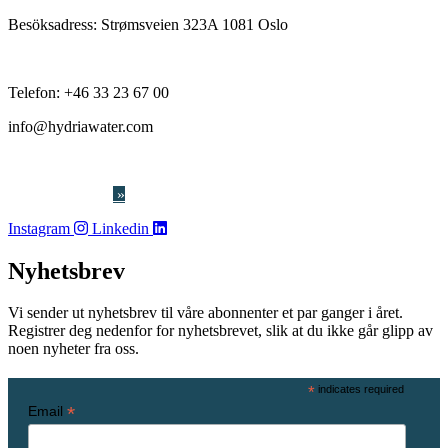
Besöksadress:
Strømsveien 323A 1081 Oslo
Telefon:
+46 33 23 67 00
info@hydriawater.com
« V
arslerordning
»
Instagram
Linkedin
Nyhetsbrev
Vi sender ut nyhetsbrev til våre abonnenter et par ganger i året.
Registrer deg nedenfor for nyhetsbrevet, slik at du ikke går glipp av
noen nyheter fra oss.
*
indicates required
*
Email