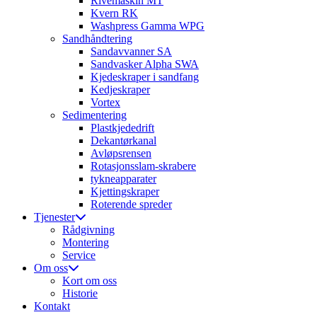
Rivemaskin MT
Kvern RK
Washpress Gamma WPG
Sandhåndtering
Sandavvanner SA
Sandvasker Alpha SWA
Kjedeskraper i sandfang
Kedjeskraper
Vortex
Sedimentering
Plastkjededrift
Dekantørkanal
Avløpsrensen
Rotasjonsslam-skrabere
tykneapparater
Kjettingskraper
Roterende spreder
Tjenester
Rådgivning
Montering
Service
Om oss
Kort om oss
Historie
Kontakt