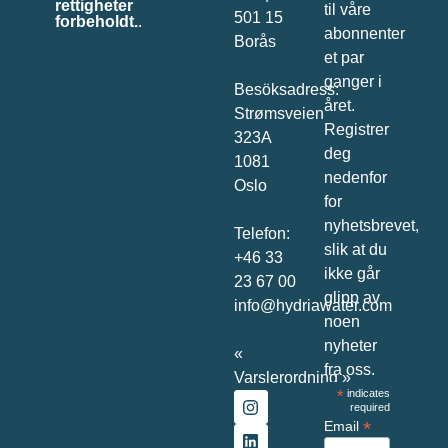
rettigheter
til våre
501 15
forbeholdt.
.
abonnenter
Borås
et par
ganger i
Besöksadress:
året.
Strømsveien
Registrer
323A
deg
1081
nedenfor
Oslo
for
nyhetsbrevet,
Telefon:
slik at du
+46 33
ikke går
23 67 00
glipp av
info@hydriawater.com
noen
nyheter
«
fra oss.
V
arslerordning
»
*
indicates
required
*
Email