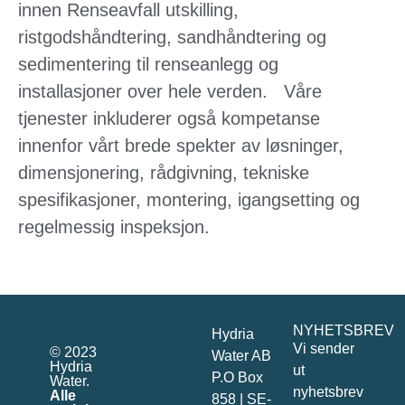
innen Renseavfall utskilling,
ristgodshåndtering, sandhåndtering og
sedimentering til renseanlegg og
installasjoner over hele verden.
Våre
tjenester inkluderer også kompetanse
innenfor vårt brede spekter av løsninger,
dimensjonering, rådgivning, tekniske
spesifikasjoner, montering, igangsetting og
regelmessig inspeksjon.
NYHETSBREV
Hydria
Vi sender
© 2023
Water AB
Hydria
ut
P.O Box
Water.
nyhetsbrev
Alle
858 | SE-