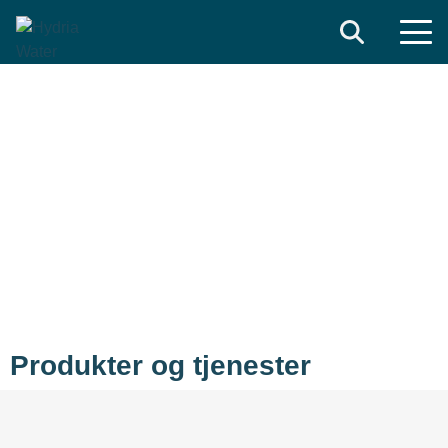
Search
KORT OM OSS
VI OMFORMER
AVLØPSVANN TIL EN
RESSURS
Produkter og tjenester