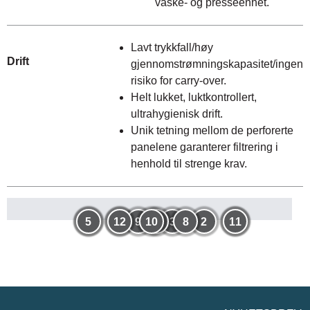
vaske- og presseenhet.
Lavt trykkfall/høy
Drift
gjennomstrømningskapasitet/ingen
risiko for carry-over.
Helt lukket, luktkontrollert,
ultrahygienisk drift.
Unik tetning mellom de perforerte
panelene garanterer filtrering i
henhold til strenge krav.
1
5
12
6
9
10
4
3
8
2
11
7