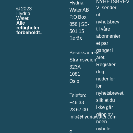
NYHETSBREV
Hydria
Vi sender
© 2023
Water AB
Hydria
ut
P.O Box
Water.
nyhetsbrev
Alle
858 | SE-
rettigheter
til våre
501 15
forbeholdt.
.
abonnenter
Borås
et par
ganger i
Besöksadress:
året.
Strømsveien
Registrer
323A
deg
1081
nedenfor
Oslo
for
nyhetsbrevet,
Telefon:
slik at du
+46 33
ikke går
23 67 00
glipp av
info@hydriawater.com
noen
nyheter
«