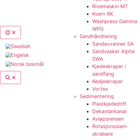
Rivemaskin MT
Kvern RK
Washpress Gamma
WPG
Switch language, current language: Norsk bokmål
Sandhåndtering
Sandavvanner SA
Sandvasker Alpha
SWA
Kjedeskraper i
sandfang
Search
Kedjeskraper
Vortex
Sedimentering
Plastkjededrift
Dekantørkanal
Avløpsrensen
Rotasjonsslam-
skrabere