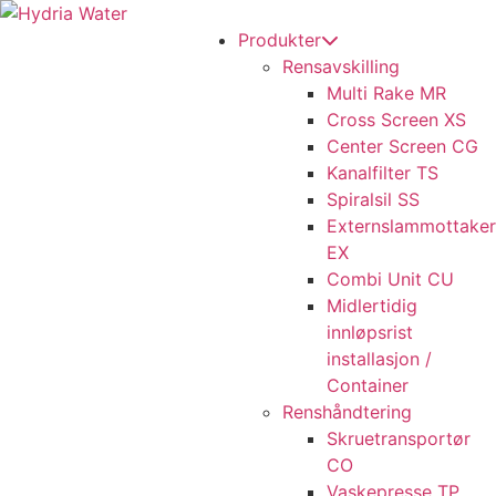
Produkter
Rensavskilling
Multi Rake MR
Cross Screen XS
Center Screen CG
Kanalfilter TS
Spiralsil SS
Externslammottaker
EX
Combi Unit CU
Midlertidig
innløpsrist
installasjon /
Container
Renshåndtering
Skruetransportør
CO
Vaskepresse TP