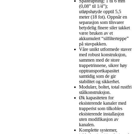
Spalteåpning: 1 til 6 mm
(0,08” til 1/4”);
utløpshøyde opptil 5,5
meter (18 fot). Oppnår en
separasjon som tilsvarer
betydelig finere siler takket
være bruken av et
akkumulert “silfilterteppe”
på stavpakken.
Våre unikt utformede staver
med robust konstruksjon,
sammen med de store
trappetrinnene, sikrer høy
opptransportkapasitet
samtidig som de gir
stabilitet og sikkerhet.
Modulær, boltet, total rustfri
stålkonstruksjon.
Øk kapasiteten for
eksisterende kanaler med
trapperist som tilkobles
eksisterende installasjon
uten modifikasjon av
kanalen.
Komplette systemer,