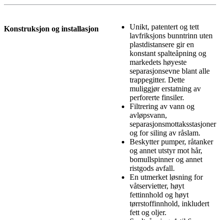
Unikt, patentert og tett
Konstruksjon og installasjon
lavfriksjons bunntrinn uten
plastdistansere gir en
konstant spalteåpning og
markedets høyeste
separasjonsevne blant alle
trappegitter. Dette
muliggjør erstatning av
perforerte finsiler.
Filtrering av vann og
avløpsvann,
separasjonsmottaksstasjoner
og for siling av råslam.
Beskytter pumper, råtanker
og annet utstyr mot hår,
bomullspinner og annet
ristgods avfall.
En utmerket løsning for
våtservietter, høyt
fettinnhold og høyt
tørrstoffinnhold, inkludert
fett og oljer.