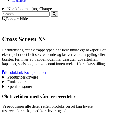
Karriere
Norsk bokmål (no)
Change
Search
for:
Forstørr bilde
Cross Screen XS
Et finrenset gitter av trappetypen har flere unike egenskaper. For
eksempel er det helt selvrensende og krever verken spyling eller
børster. Fingitter av trappemodell har dessuten uovertruffen
kapasitet, ytelse og totaløkonomi innen mekanisk ruskavskilling.
Produktark
Komponenter
Produktbeskrivelse
Funksjoner
Spesifikasjoner
Øk levetiden med våre reservedeler
Vi produserer alle deler i egen produksjon og kan levere
reservedeler raskt, med kort leveringstid.