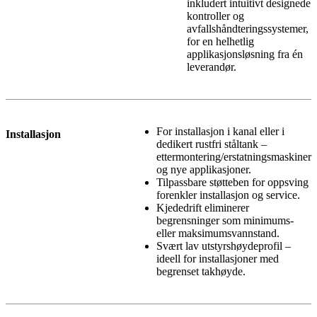
inkludert intuitivt designede
kontroller og
avfallshåndteringssystemer,
for en helhetlig
applikasjonsløsning fra én
leverandør.
For installasjon i kanal eller i
Installasjon
dedikert rustfri ståltank –
ettermontering/erstatningsmaskiner
og nye applikasjoner.
Tilpassbare støtteben for oppsving
forenkler installasjon og service.
Kjededrift eliminerer
begrensninger som minimums-
eller maksimumsvannstand.
Svært lav utstyrshøydeprofil –
ideell for installasjoner med
begrenset takhøyde.