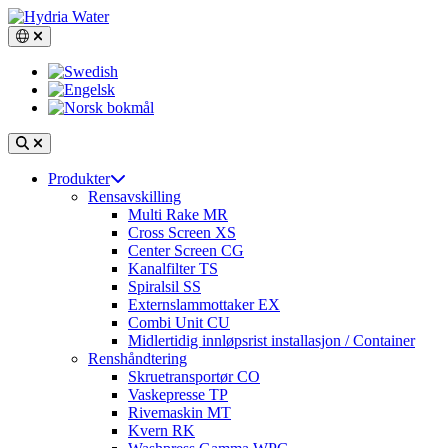
Skip
to
Switch language, current language: Norsk bokmål
content
Search
Open
Produkter
main
Rensavskilling
navigation
Multi Rake MR
Cross Screen XS
Center Screen CG
Kanalfilter TS
Spiralsil SS
Externslammottaker EX
Combi Unit CU
Midlertidig innløpsrist installasjon / Container
Renshåndtering
Skruetransportør CO
Vaskepresse TP
Rivemaskin MT
Kvern RK