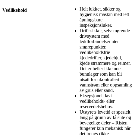
Helt lukket, sikker og
Vedlikehold
hygienisk maskin med lett
åpningsbare
inspeksjonsluker.
Driftssikker, selvsmørende
drivsystem med
leddforbindelser uten
smørepunkter,
vedlikeholdsfrie
kjededrifter, kjedehjul,
kjede strammere og reimer.
Det er heller ikke noe
bunnlager som kan bli
utsatt for ukontrollert
vannstrøm eller oppsamling
av grus eller sand.
Eksepsjonelt lavt
vedlikeholds- eller
reservedelsbehov.
Utstyrets levetid er spesielt
lang på grunn av få slite og
bevegelige deler – Risten
fungerer kun mekanisk når
det trengs (ikke