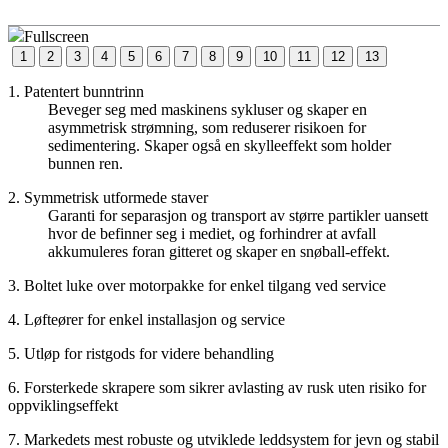
Fullscreen
1
2
3
4
5
6
7
8
9
10
11
12
13
1. Patentert bunntrinn
Beveger seg med maskinens sykluser og skaper en
asymmetrisk strømning, som reduserer risikoen for
sedimentering. Skaper også en skylleeffekt som holder
bunnen ren.
2. Symmetrisk utformede staver
Garanti for separasjon og transport av større partikler uansett
hvor de befinner seg i mediet, og forhindrer at avfall
akkumuleres foran gitteret og skaper en snøball-effekt.
3. Boltet luke over motorpakke for enkel tilgang ved service
4. Løfteører for enkel installasjon og service
5. Utløp for ristgods for videre behandling
6. Forsterkede skrapere som sikrer avlasting av rusk uten risiko for
oppviklingseffekt
7. Markedets mest robuste og utviklede leddsystem for jevn og stabil