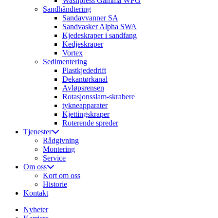
Washpress Gamma WPG
Sandhåndtering
Sandavvanner SA
Sandvasker Alpha SWA
Kjedeskraper i sandfang
Kedjeskraper
Vortex
Sedimentering
Plastkjededrift
Dekantørkanal
Avløpsrensen
Rotasjonsslam-skrabere
tykneapparater
Kjettingskraper
Roterende spreder
Tjenester
Rådgivning
Montering
Service
Om oss
Kort om oss
Historie
Kontakt
Nyheter