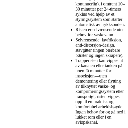
kontinuerlig), i omtrent 10–
30 minutter per 24-timers
syklus ved hjelp av et
styringssystem som starter
automatisk av trykksonden
.
Risten er selvrensende uten
behov for vaskevann
.
Selvrensende, lavfriksjon,
anti-distorsjon-design,
stavgitter (ingen bærbare
børster og ingen skrapere).
Trapperisten kan vippes ut
av kanalen eller tanken på
noen få minutter for
inspeksjon—uten
demontering eller flytting
av tilknyttet vaske- og
komprimeringssystem eller
transportør, risten vippes
opp til en praktisk og
komfortabel arbeidshøyde.
Ingen behov for og gå ned i
lukket rom eller i en
avløpskanal.