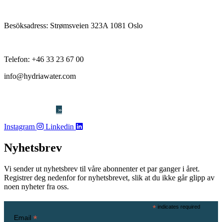
Besöksadress:
Strømsveien 323A 1081 Oslo
Telefon:
+46 33 23 67 00
info@hydriawater.com
« V
arslerordning
»
Instagram
Linkedin
Nyhetsbrev
Vi sender ut nyhetsbrev til våre abonnenter et par ganger i året.
Registrer deg nedenfor for nyhetsbrevet, slik at du ikke går glipp av
noen nyheter fra oss.
*
indicates required
*
Email