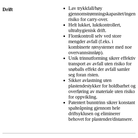
Lav trykkfall/høy
Drift
gjennomstrømningskapasitet/ingen
risiko for carry-over.
Helt lukket, luktkontrollert,
ultrahygienisk drift.
Flomkontroll selv ved store
mengder avfall (f.eks. i
kombinerte rørsystemer med noe
overvannsinnløp).
Unik trinnutforming sikrer effektiv
transport av avfall uten risiko for
snøballs effekt der avfall samler
seg foran risten
.
Sikker avlastning uten
plastendestykker for holdbarhet og
overføring av materiale uten risiko
for oppvikling.
Patentert bunntrinn sikrer konstant
spalteåpning gjennom hele
driftsyklusen og eliminerer
behovet for plastender/distansere.