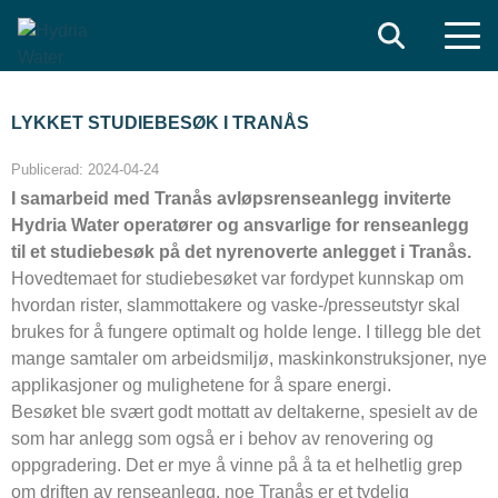
Search
LYKKET STUDIEBESØK I TRANÅS
Publicerad:
2024-04-24
I samarbeid med Tranås avløpsrenseanlegg inviterte
Hydria Water operatører og ansvarlige for renseanlegg
til et studiebesøk på det nyrenoverte anlegget i Tranås.
Hovedtemaet for studiebesøket var fordypet kunnskap om
hvordan rister, slammottakere og vaske-/presseutstyr skal
brukes for å fungere optimalt og holde lenge. I tillegg ble det
mange samtaler om arbeidsmiljø, maskinkonstruksjoner, nye
applikasjoner og mulighetene for å spare energi.
Besøket ble svært godt mottatt av deltakerne, spesielt av de
som har anlegg som også er i behov av renovering og
oppgradering. Det er mye å vinne på å ta et helhetlig grep
om driften av renseanlegg, noe Tranås er et tydelig