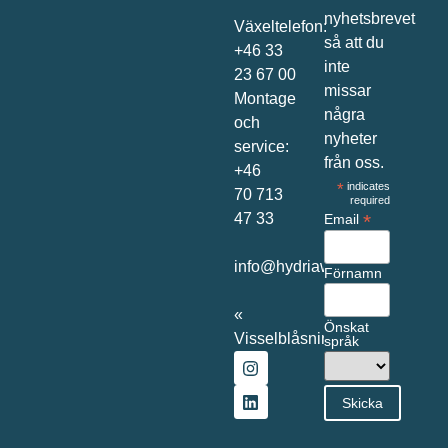
nyhetsbrevet
Växeltelefon:
så att du
+46 33
inte
23 67 00
missar
Montage
några
och
nyheter
service:
från oss.
+46
*
indicates
70 713
required
47 33
*
Email
info@hydriawater.com
Förnamn
«
Önskat
Visselblåsning
»
språk