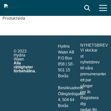
Search
Produktsida
NYHETSBREV
Hydria
Vi skickar
© 2023
Water AB
Hydria
ut
P.O Box
Water.
nyhetsbrev
Alla
858 | SE-
rättigheter
till våra
501 15
förbehållna
.
prenumeranter
Borås
ett par
gånger
Besöksadress:
per år.
Ödegärdsgatan
Registrera
4, 504 64
dig
Borås
nedan för