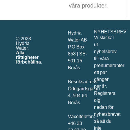
våra produkter.
NYHETSBREV
Hydria
Vi skickar
© 2023
Water AB
Hydria
ut
P.O Box
Water.
nyhetsbrev
Alla
858 | SE-
rättigheter
till våra
501 15
förbehållna
.
prenumeranter
Borås
ett par
gånger
Besöksadress:
per år.
Ödegärdsgatan
Registrera
4, 504 64
dig
Borås
nedan för
nyhetsbrevet
Växeltelefon:
så att du
+46 33
inte