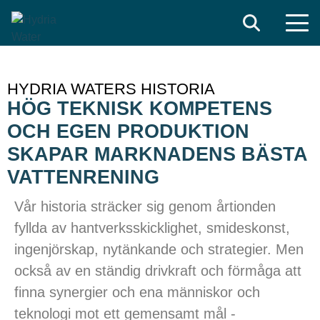
Search
HYDRIA WATERS HISTORIA
HÖG TEKNISK KOMPETENS
OCH EGEN PRODUKTION
SKAPAR MARKNADENS BÄSTA
VATTENRENING
Vår historia sträcker sig genom årtionden
fyllda
av hantverksskicklighet
, smideskonst,
ingenjörsk
ap
, nytänkande och strategi
er.
Men
också
av
en ständig drivkraft och förmåga att
finna synergier och ena människor och
teknologi mot ett gemensamt
mål
-