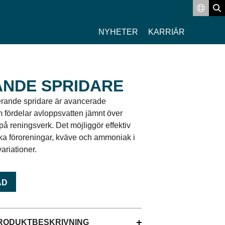
Switch
Se
NYHETER
KARRIÄR
NDE SPRIDARE
erande spridare är avancerade
m fördelar avloppsvatten jämnt över
å reningsverk. Det möjliggör effektiv
ska föroreningar, kväve och ammoniak i
ariationer.
AD
RODUKTBESKRIVNING