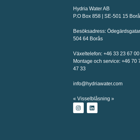
Hydria Water AB
P.O Box 858 | SE-501 15 Bor
Besöksadress: Ödegärdsgatan
504 64 Borås
Växeltelefon:
+46 33 23 67 00
Montage och service:
+46 70 
47 33
info@hydriawater.com
«
Visselblåsning
»