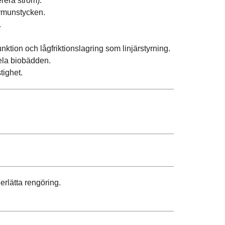
rera ström).
armunstycken.
.
tion och lågfriktionslagring som linjärstyrning.
hela biobädden.
tighet.
erlätta rengöring.