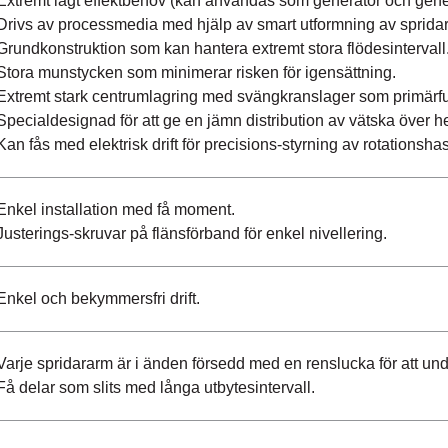
Extremt lågt effektbehov (kan användas som generator och gene
Drivs av processmedia med hjälp av smart utformning av sprid
Grundkonstruktion som kan hantera extremt stora flödesintervall
Stora munstycken som minimerar risken för igensättning.
Extremt stark centrumlagring med svängkranslager som primärfunk
Specialdesignad för att ge en jämn distribution av vätska över 
Kan fås med elektrisk drift för precisions-styrning av rotationshas
Enkel installation med få moment.
Justerings-skruvar på flänsförband för enkel nivellering.
Enkel och bekymmersfri drift.
Varje spridararm är i änden försedd med en renslucka för att und
Få delar som slits med långa utbytesintervall.