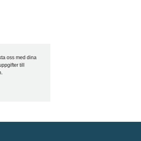
akta oss med dina
ppgifter till
n.