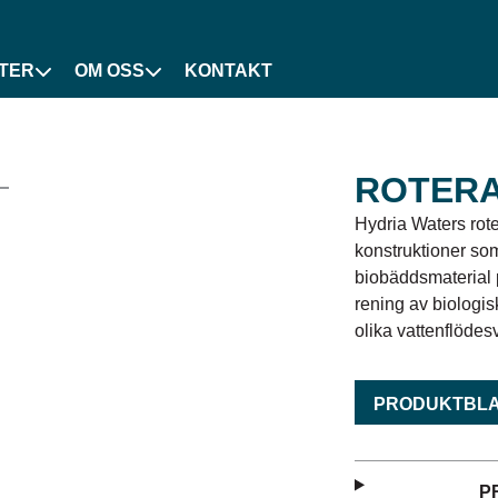
TER
OM OSS
KONTAKT
ROTERA
Hydria Waters rot
konstruktioner so
biobäddsmaterial p
rening av biologi
olika vattenflödesv
PRODUKTBL
P