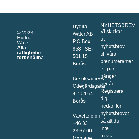
NYHETSBREV
Hydria
Vi skickar
© 2023
Water AB
Hydria
ut
P.O Box
Water.
nyhetsbrev
Alla
858 | SE-
rättigheter
till våra
501 15
förbehållna
.
prenumeranter
Borås
ett par
gånger
Besöksadress:
per år.
Ödegärdsgatan
Registrera
4, 504 64
dig
Borås
nedan för
nyhetsbrevet
Växeltelefon:
så att du
+46 33
inte
23 67 00
missar
Montage