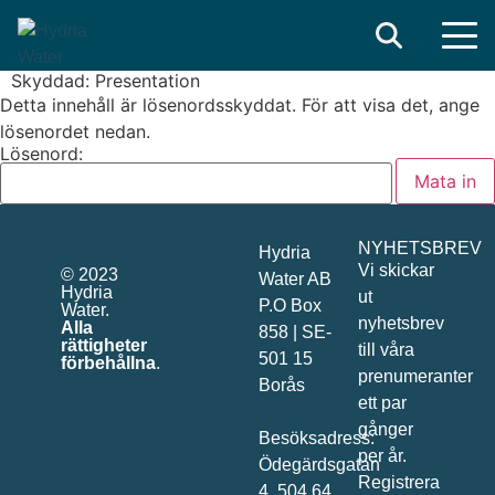
Search
Skyddad: Presentation
Detta innehåll är lösenordsskyddat. För att visa det, ange
lösenordet nedan.
Lösenord:
NYHETSBREV
Hydria
Vi skickar
© 2023
Water AB
Hydria
ut
P.O Box
Water.
nyhetsbrev
Alla
858 | SE-
rättigheter
till våra
501 15
förbehållna
.
prenumeranter
Borås
ett par
gånger
Besöksadress:
per år.
Ödegärdsgatan
Registrera
4, 504 64