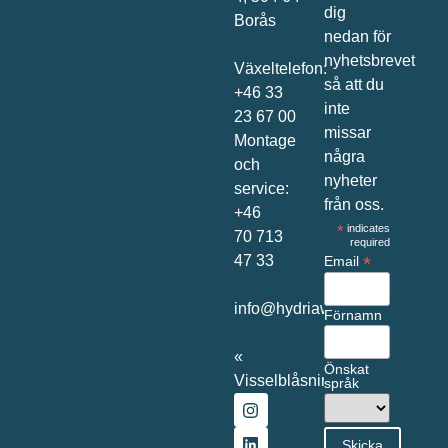
dig
Borås
nedan för
nyhetsbrevet
Växeltelefon:
så att du
+46 33
inte
23 67 00
missar
Montage
några
och
nyheter
service:
från oss.
+46
*
indicates
70 713
required
47 33
*
Email
info@hydriawater.com
Förnamn
«
Önskat
Visselblåsning
»
språk