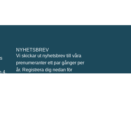
NYHETSBREV
Vi skickar ut nyhetsbrev till våra
ås
prenumeranter ett par gånger per
år. Registrera dig nedan för
 4,
nyhetsbrevet så att du inte missar
några nyheter från oss.
*
indicates required
*
Email
713
Förnamn