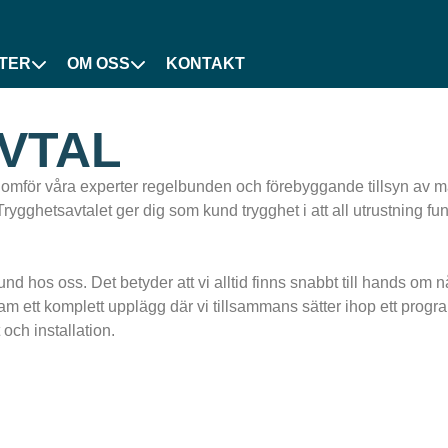
TER
OM OSS
KONTAKT
VTAL
mför våra experter regelbunden och förebyggande tillsyn av mask
Trygghetsavtalet ger dig som kund trygghet i att all utrustning 
kund hos oss. Det betyder att vi alltid finns snabbt till hands om
fram ett komplett upplägg där vi tillsammans sätter ihop ett prog
och installation.