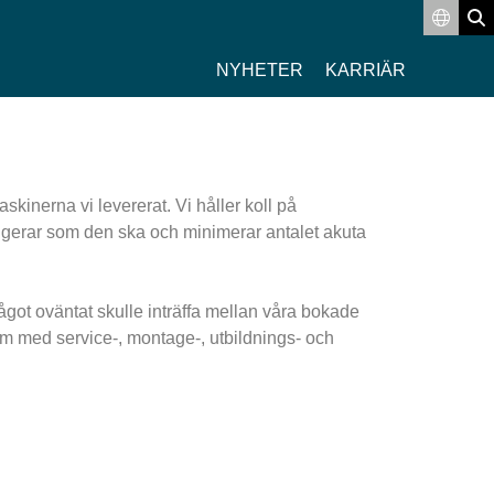
Switch
Se
NYHETER
KARRIÄR
inerna vi levererat. Vi håller koll på
fungerar som den ska och minimerar antalet akuta
 något oväntat skulle inträffa mellan våra bokade
ram med service-, montage-, utbildnings- och